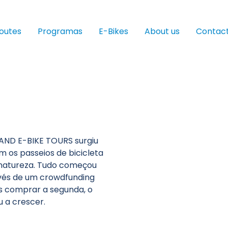
outes
Programas
E-Bikes
About us
Contac
AND E-BIKE TOURS surgiu
m os passeios de bicicleta
a natureza. Tudo começou
avés de um crowdfunding
s comprar a segunda, o
 a crescer.