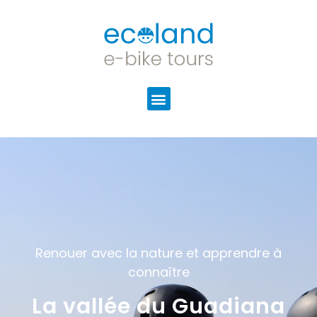
Renouer avec la nature et apprendre à
connaître
La vallée du Guadiana