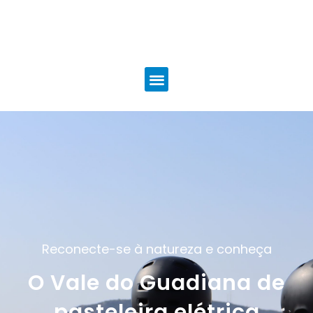
Reconecte-se à natureza e conheça
O Vale do Guadiana de
pasteleira elétrica